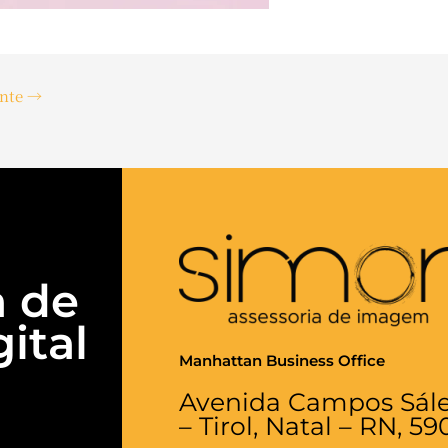
inte
→
a de
ital
Manhattan Business Office
Avenida Campos Sáles,
– Tirol, Natal – RN, 5