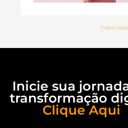
Project segu
Inicie sua jornad
transformação dig
Clique Aqui