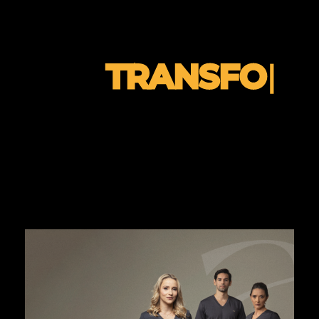
sempre pronta
para:
C
|
o seu
negócio.